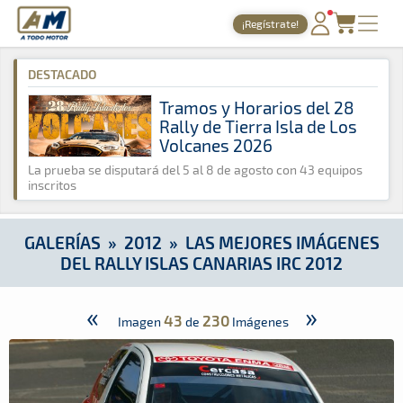
A Todo Motor
· Revista del motor desde 1999
¡Regístrate!
A Todo Motor
»
Galerías
»
2012
»
Las mejores imágenes del Ral
PORTADA
DESTACADO
TIEMPOS ONLINE
Tramos y Horarios del 28
Rally de Tierra Isla de Los
NOTICIAS
Volcanes 2026
AGENDA
La prueba se disputará del 5 al 8 de agosto con 43 equipos
inscritos
GALERÍAS
TIENDA
GALERÍAS
»
2012
»
LAS MEJORES IMÁGENES
DEL RALLY ISLAS CANARIAS IRC 2012
ARCHIVO
«
»
43
230
Imagen
de
Imágenes