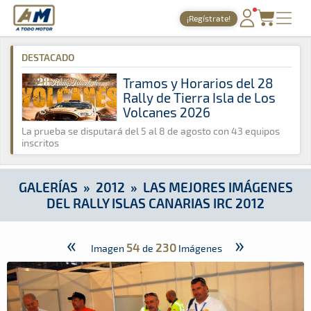
A Todo Motor
· Revista del motor desde 1999
¡Regístrate!
A Todo Motor
»
Galerías
»
2012
»
Las mejores imágenes del Ral
PORTADA
DESTACADO
TIEMPOS ONLINE
Tramos y Horarios del 28
Rally de Tierra Isla de Los
NOTICIAS
Volcanes 2026
AGENDA
La prueba se disputará del 5 al 8 de agosto con 43 equipos
inscritos
GALERÍAS
TIENDA
GALERÍAS
»
2012
»
LAS MEJORES IMÁGENES
DEL RALLY ISLAS CANARIAS IRC 2012
ARCHIVO
«
»
54
230
Imagen
de
Imágenes