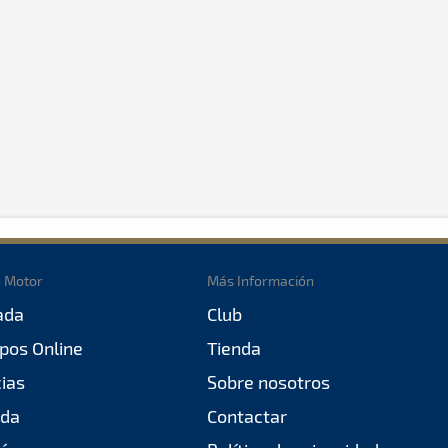
o Motor
Más Información
ada
Club
pos Online
Tienda
cias
Sobre nosotros
da
Contactar