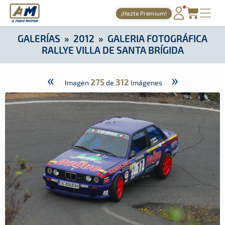
A Todo Motor
· Revista del motor desde 1999
¡Hazte Premium!
A Todo Motor
»
Galerías
»
2012
»
Galeria Fotográfica Rallye Vi
PORTADA
GALERÍAS
»
2012
»
GALERIA FOTOGRÁFICA
RALLYE VILLA DE SANTA BRÍGIDA
TIEMPOS ONLINE
NOTICIAS
«
»
275
312
Imagen
de
Imágenes
AGENDA
GALERÍAS
TIENDA
ARCHIVO