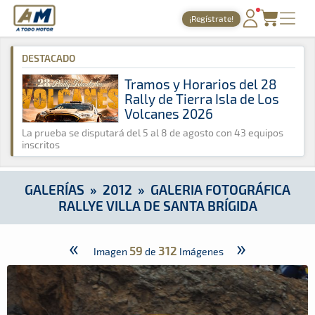
A Todo Motor
· Revista del motor desde 1999
¡Regístrate!
A Todo Motor
»
Galerías
»
2012
»
Galeria Fotográfica Rallye Vi
PORTADA
DESTACADO
TIEMPOS ONLINE
Tramos y Horarios del 28
Rally de Tierra Isla de Los
NOTICIAS
Volcanes 2026
AGENDA
La prueba se disputará del 5 al 8 de agosto con 43 equipos
inscritos
GALERÍAS
TIENDA
GALERÍAS
»
2012
»
GALERIA FOTOGRÁFICA
RALLYE VILLA DE SANTA BRÍGIDA
ARCHIVO
«
»
59
312
Imagen
de
Imágenes