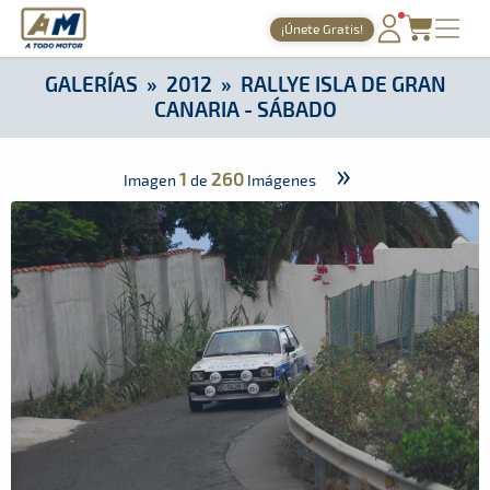
A Todo Motor
· Revista del motor desde 1999
¡Únete Gratis!
A Todo Motor
»
Galerías
»
2012
»
Rallye Isla de Gran Canaria 
PORTADA
GALERÍAS
»
2012
»
RALLYE ISLA DE GRAN
CANARIA - SÁBADO
TIEMPOS ONLINE
NOTICIAS
»
1
260
Imagen
de
Imágenes
AGENDA
GALERÍAS
TIENDA
ARCHIVO