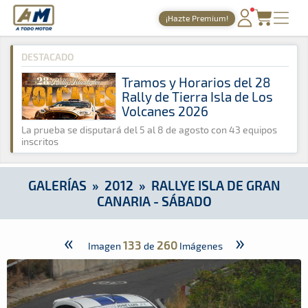
A Todo Motor
· Revista del motor desde 1999
¡Hazte Premium!
A Todo Motor
»
Galerías
»
2012
»
Rallye Isla de Gran Canaria 
PORTADA
DESTACADO
TIEMPOS ONLINE
Tramos y Horarios del 28
Rally de Tierra Isla de Los
NOTICIAS
Volcanes 2026
AGENDA
La prueba se disputará del 5 al 8 de agosto con 43 equipos
inscritos
GALERÍAS
TIENDA
GALERÍAS
»
2012
»
RALLYE ISLA DE GRAN
CANARIA - SÁBADO
ARCHIVO
«
»
133
260
Imagen
de
Imágenes