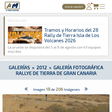
A Todo Motor
· Revista del motor desde 1999
¡Inicia sesión!
A Todo Motor
»
Galerías
»
2012
»
Galería Fotográfica Rallye de
PORTADA
DESTACADO
TIEMPOS ONLINE
Tramos y Horarios del 28
Rally de Tierra Isla de Los
NOTICIAS
Volcanes 2026
AGENDA
La prueba se disputará del 5 al 8 de agosto con 43 equipos
inscritos
GALERÍAS
TIENDA
GALERÍAS
»
2012
»
GALERÍA FOTOGRÁFICA
RALLYE DE TIERRA DE GRAN CANARIA
ARCHIVO
«
»
18
206
Imagen
de
Imágenes