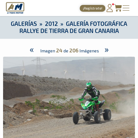
A Todo Motor
· Revista del motor desde 1999
¡Regístrate!
A Todo Motor
»
Galerías
»
2012
»
Galería Fotográfica Rallye de
PORTADA
GALERÍAS
»
2012
»
GALERÍA FOTOGRÁFICA
RALLYE DE TIERRA DE GRAN CANARIA
TIEMPOS ONLINE
NOTICIAS
«
»
24
206
Imagen
de
Imágenes
AGENDA
GALERÍAS
TIENDA
ARCHIVO