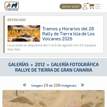
A Todo Motor
· Revista del motor desde 1999
¡Quitar publi!
A Todo Motor
»
Galerías
»
2012
»
Galería Fotográfica Rallye de
PORTADA
DESTACADO
TIEMPOS ONLINE
Tramos y Horarios del 28
Rally de Tierra Isla de Los
NOTICIAS
Volcanes 2026
AGENDA
La prueba se disputará del 5 al 8 de agosto con 43 equipos
inscritos
GALERÍAS
TIENDA
GALERÍAS
»
2012
»
GALERÍA FOTOGRÁFICA
RALLYE DE TIERRA DE GRAN CANARIA
ARCHIVO
«
»
29
206
Imagen
de
Imágenes