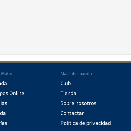
o Motor
Más Información
ada
Club
pos Online
Tienda
cias
Sobre nosotros
da
Contactar
rías
Política de privacidad