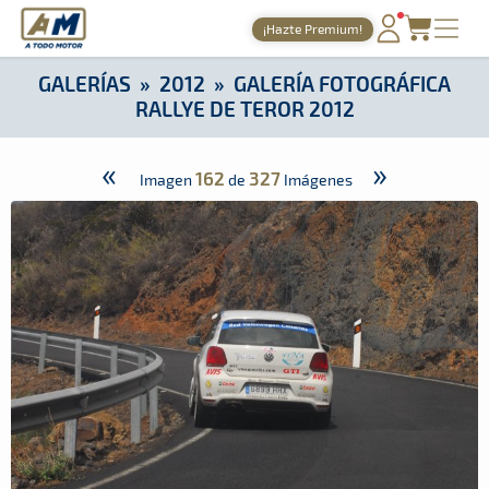
A Todo Motor
· Revista del motor desde 1999
¡Hazte Premium!
A Todo Motor
»
Galerías
»
2012
»
Galería Fotográfica Rallye de
PORTADA
GALERÍAS
»
2012
»
GALERÍA FOTOGRÁFICA
RALLYE DE TEROR 2012
TIEMPOS ONLINE
NOTICIAS
«
»
162
327
Imagen
de
Imágenes
AGENDA
GALERÍAS
TIENDA
ARCHIVO