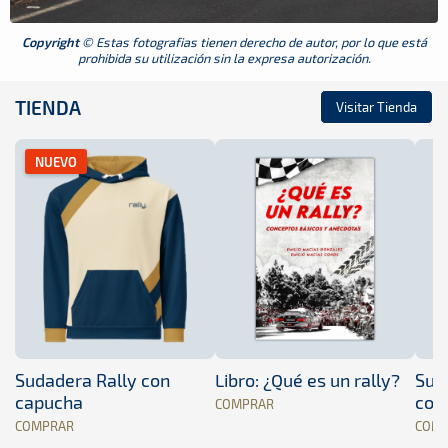
Copyright
© Estas fotografias tienen derecho de autor, por lo que está
prohibida su utilización sin la expresa autorización.
TIENDA
Visitar Tienda
NUEVO
Sudadera Rally con
Libro: ¿Qué es un rally?
Sud
capucha
con
COMPRAR
COMPRAR
COM