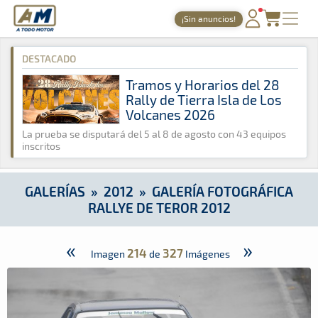
A Todo Motor
· Revista del motor desde 1999
¡Sin anuncios!
A Todo Motor
»
Galerías
»
2012
»
Galería Fotográfica Rallye de
PORTADA
DESTACADO
TIEMPOS ONLINE
Tramos y Horarios del 28
Rally de Tierra Isla de Los
NOTICIAS
Volcanes 2026
AGENDA
La prueba se disputará del 5 al 8 de agosto con 43 equipos
inscritos
GALERÍAS
TIENDA
GALERÍAS
»
2012
»
GALERÍA FOTOGRÁFICA
RALLYE DE TEROR 2012
ARCHIVO
«
»
214
327
Imagen
de
Imágenes