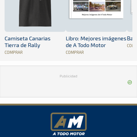
Camiseta Canarias
Libro: Mejores imágenes
Band
Tierra de Rally
de A Todo Motor
COM
COMPRAR
COMPRAR
Publicidad