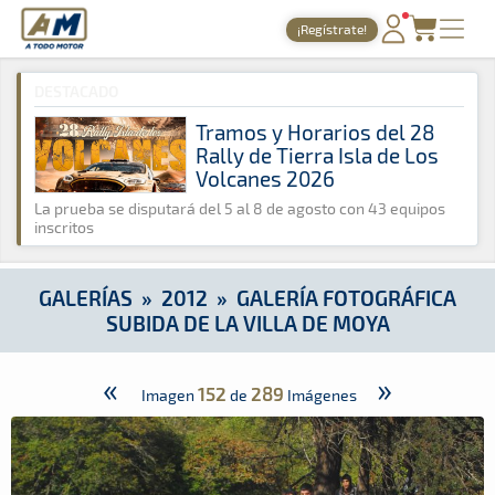
A Todo Motor
· Revista del motor desde 1999
¡Regístrate!
A Todo Motor
»
Galerías
»
2012
»
Galería Fotográfica Subida d
PORTADA
DESTACADO
TIEMPOS ONLINE
Tramos y Horarios del 28
Rally de Tierra Isla de Los
NOTICIAS
Volcanes 2026
AGENDA
La prueba se disputará del 5 al 8 de agosto con 43 equipos
inscritos
GALERÍAS
TIENDA
GALERÍAS
»
2012
»
GALERÍA FOTOGRÁFICA
SUBIDA DE LA VILLA DE MOYA
ARCHIVO
«
»
152
289
Imagen
de
Imágenes