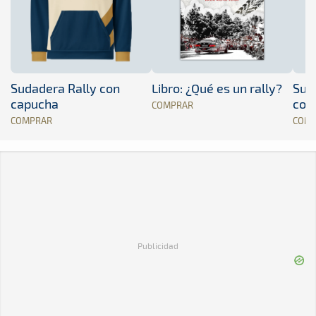
Sudadera Rally con
Libro: ¿Qué es un rally?
Sud
capucha
con
COMPRAR
COMPRAR
COM
Publicidad