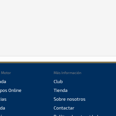
o Motor
Más Información
ada
Club
pos Online
Tienda
cias
Sobre nosotros
da
Contactar