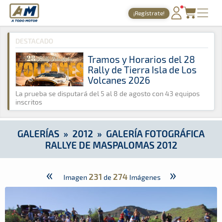
A Todo Motor
· Revista del motor desde 1999
¡Regístrate!
A Todo Motor
»
Galerías
»
2012
»
Galería Fotográfica Rallye 
PORTADA
DESTACADO
TIEMPOS ONLINE
Tramos y Horarios del 28
Rally de Tierra Isla de Los
NOTICIAS
Volcanes 2026
AGENDA
La prueba se disputará del 5 al 8 de agosto con 43 equipos
inscritos
GALERÍAS
TIENDA
GALERÍAS
»
2012
»
GALERÍA FOTOGRÁFICA
RALLYE DE MASPALOMAS 2012
ARCHIVO
«
»
231
274
Imagen
de
Imágenes