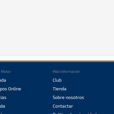
o Motor
Más Información
ada
Club
pos Online
Tienda
cias
Sobre nosotros
da
Contactar