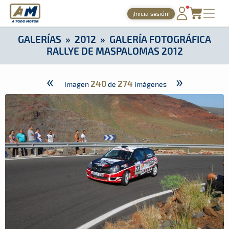
A Todo Motor
· Revista del motor desde 1999
¡Inicia sesión!
A Todo Motor
»
Galerías
»
2012
»
Galería Fotográfica Rallye 
PORTADA
GALERÍAS
»
2012
»
GALERÍA FOTOGRÁFICA
RALLYE DE MASPALOMAS 2012
TIEMPOS ONLINE
NOTICIAS
«
»
240
274
Imagen
de
Imágenes
AGENDA
GALERÍAS
TIENDA
ARCHIVO