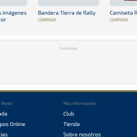
es imágenes
Bandera Tierra de Rally
Camiseta R
tor
COMPRAR
COMPRAR
Publicidad
o Motor
Más Información
ada
Club
pos Online
Tienda
cias
Sobre nosotros