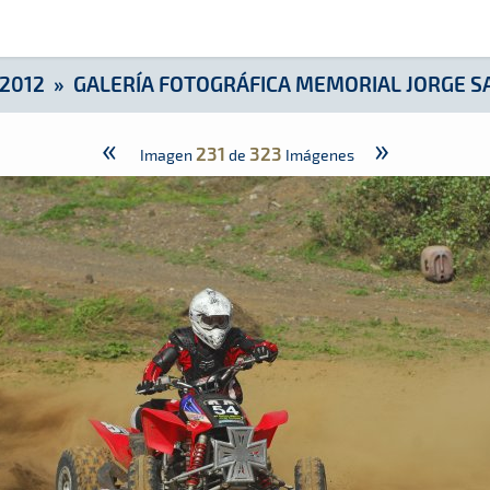
l Jorge Santana 2012
2012
»
GALERÍA FOTOGRÁFICA MEMORIAL JORGE S
«
»
231
323
Imagen
de
Imágenes