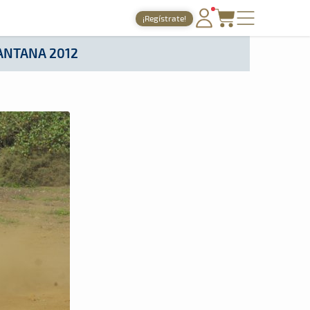
¡Regístrate!
PORTADA
ANTANA 2012
TIEMPOS ONLINE
NOTICIAS
AGENDA
GALERÍAS
TIENDA
ARCHIVO