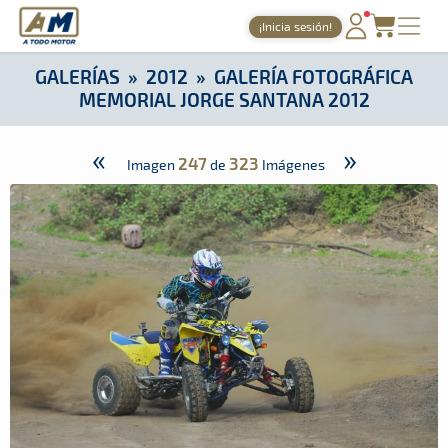
A Todo Motor
· Revista del motor desde 1999
¡Inicia sesión!
A Todo Motor
»
Galerías
»
2012
»
Galería Fotográfica Memoria
PORTADA
GALERÍAS
»
2012
»
GALERÍA FOTOGRÁFICA
MEMORIAL JORGE SANTANA 2012
TIEMPOS ONLINE
NOTICIAS
«
»
247
323
Imagen
de
Imágenes
AGENDA
GALERÍAS
TIENDA
ARCHIVO