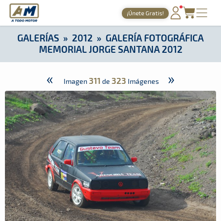
A Todo Motor
· Revista del motor desde 1999
¡Únete Gratis!
A Todo Motor
»
Galerías
»
2012
»
Galería Fotográfica Memoria
PORTADA
GALERÍAS
»
2012
»
GALERÍA FOTOGRÁFICA
MEMORIAL JORGE SANTANA 2012
TIEMPOS ONLINE
NOTICIAS
«
»
311
323
Imagen
de
Imágenes
AGENDA
GALERÍAS
TIENDA
ARCHIVO