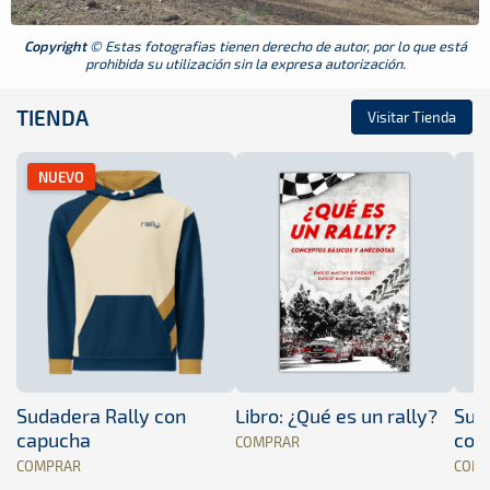
Copyright
© Estas fotografias tienen derecho de autor, por lo que está
prohibida su utilización sin la expresa autorización.
TIENDA
Visitar Tienda
NUEVO
Sudadera Rally con
Libro: ¿Qué es un rally?
Sud
capucha
con
COMPRAR
COMPRAR
COM