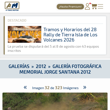
A Todo Motor
· Revista del motor desde 1999
¡Hazte Premium!
A Todo Motor
»
Galerías
»
2012
»
Galería Fotográfica Memoria
PORTADA
DESTACADO
TIEMPOS ONLINE
Tramos y Horarios del 28
Rally de Tierra Isla de Los
NOTICIAS
Volcanes 2026
AGENDA
La prueba se disputará del 5 al 8 de agosto con 43 equipos
inscritos
GALERÍAS
TIENDA
GALERÍAS
»
2012
»
GALERÍA FOTOGRÁFICA
MEMORIAL JORGE SANTANA 2012
ARCHIVO
«
»
32
323
Imagen
de
Imágenes