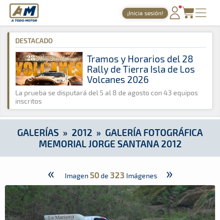
A Todo Motor
· Revista del motor desde 1999
¡Inicia sesión!
A Todo Motor
»
Galerías
»
2012
»
Galería Fotográfica Memoria
PORTADA
DESTACADO
TIEMPOS ONLINE
Tramos y Horarios del 28
Rally de Tierra Isla de Los
NOTICIAS
Volcanes 2026
AGENDA
La prueba se disputará del 5 al 8 de agosto con 43 equipos
inscritos
GALERÍAS
TIENDA
GALERÍAS
»
2012
»
GALERÍA FOTOGRÁFICA
MEMORIAL JORGE SANTANA 2012
ARCHIVO
«
»
50
323
Imagen
de
Imágenes