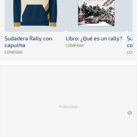
Sudadera Rally con
Libro: ¿Qué es un rally?
Sud
capucha
con
COMPRAR
COMPRAR
COM
Publicidad