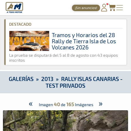
A Todo Motor
· Revista del motor desde 1999
¡Sin anuncios!
A Todo Motor
»
Galerías
»
2013
»
Rally Islas Canarias - Test Pr
PORTADA
DESTACADO
TIEMPOS ONLINE
Tramos y Horarios del 28
Rally de Tierra Isla de Los
NOTICIAS
Volcanes 2026
AGENDA
La prueba se disputará del 5 al 8 de agosto con 43 equipos
inscritos
GALERÍAS
TIENDA
GALERÍAS
»
2013
»
RALLY ISLAS CANARIAS -
TEST PRIVADOS
ARCHIVO
«
»
40
165
Imagen
de
Imágenes