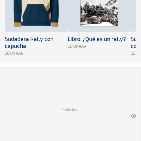
Sudadera Rally con
Libro: ¿Qué es un rally?
Sud
capucha
con
COMPRAR
COMPRAR
COM
Publicidad