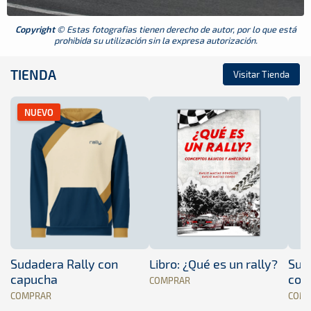
Copyright
© Estas fotografias tienen derecho de autor, por lo que está
prohibida su utilización sin la expresa autorización.
TIENDA
Visitar Tienda
NUEVO
Sudadera Rally con
Libro: ¿Qué es un rally?
Sud
capucha
con
COMPRAR
COMPRAR
COM