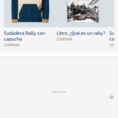
Sudadera Rally con
Libro: ¿Qué es un rally?
Sud
capucha
con
COMPRAR
COMPRAR
COM
Publicidad