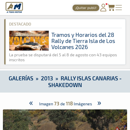
A Todo Motor
· Revista del motor desde 1999
¡Quitar publi!
A Todo Motor
»
Galerías
»
2013
»
Rally Islas Canarias - Shake
PORTADA
DESTACADO
TIEMPOS ONLINE
Tramos y Horarios del 28
Rally de Tierra Isla de Los
NOTICIAS
Volcanes 2026
AGENDA
La prueba se disputará del 5 al 8 de agosto con 43 equipos
inscritos
GALERÍAS
TIENDA
GALERÍAS
»
2013
»
RALLY ISLAS CANARIAS -
SHAKEDOWN
ARCHIVO
«
»
73
118
Imagen
de
Imágenes