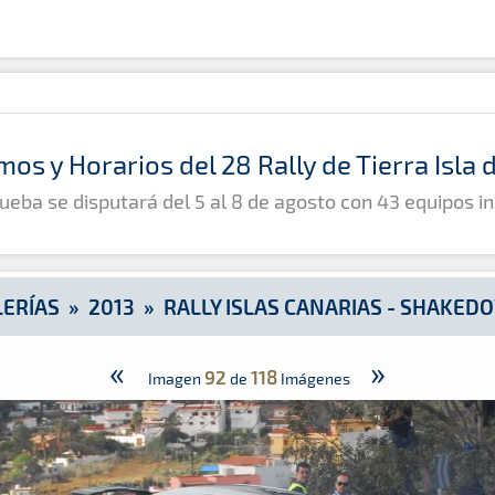
down
mos y Horarios del 28 Rally de Tierra Isla
ueba se disputará del 5 al 8 de agosto con 43 equipos in
LERÍAS
»
2013
»
RALLY ISLAS CANARIAS - SHAKED
«
»
92
118
Imagen
de
Imágenes