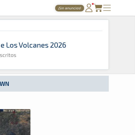
¡Sin anuncios!
PORTADA
TIEMPOS ONLINE
 de Los Volcanes 2026
NOTICIAS
scritos
AGENDA
GALERÍAS
TIENDA
OWN
ARCHIVO