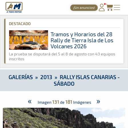
A Todo Motor
· Revista del motor desde 1999
¡Sin anuncios!
A Todo Motor
»
Galerías
»
2013
»
Rally Islas Canarias - Sábado
PORTADA
DESTACADO
TIEMPOS ONLINE
Tramos y Horarios del 28
Rally de Tierra Isla de Los
NOTICIAS
Volcanes 2026
AGENDA
La prueba se disputará del 5 al 8 de agosto con 43 equipos
inscritos
GALERÍAS
TIENDA
GALERÍAS
»
2013
»
RALLY ISLAS CANARIAS -
SÁBADO
ARCHIVO
«
»
131
181
Imagen
de
Imágenes