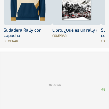
Sudadera Rally con
Libro: ¿Qué es un rally?
Sud
capucha
con
COMPRAR
COMPRAR
COM
Publicidad