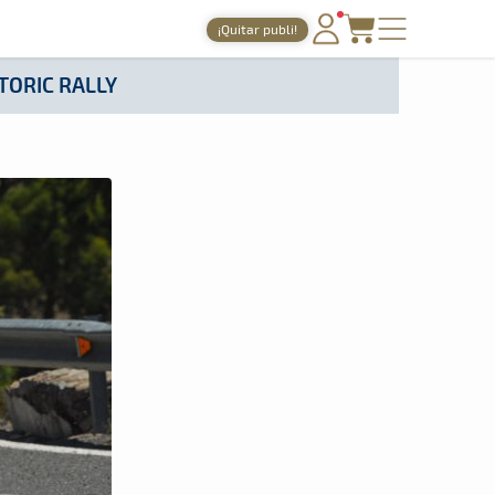
¡Quitar publi!
PORTADA
TORIC RALLY
TIEMPOS ONLINE
NOTICIAS
AGENDA
GALERÍAS
TIENDA
ARCHIVO