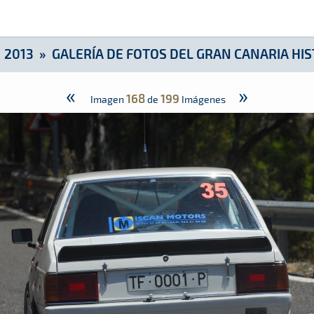
aria Historic Rally
»
2013
»
GALERÍA DE FOTOS DEL GRAN CANARIA HIS
«
»
168
199
Imagen
de
Imágenes