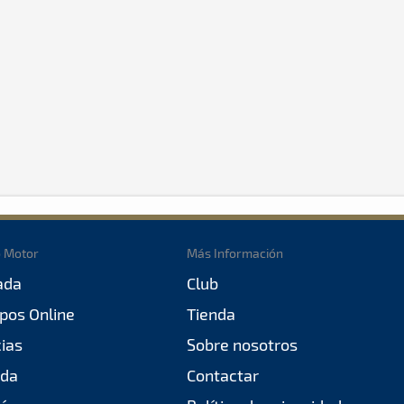
o Motor
Más Información
ada
Club
pos Online
Tienda
cias
Sobre nosotros
da
Contactar