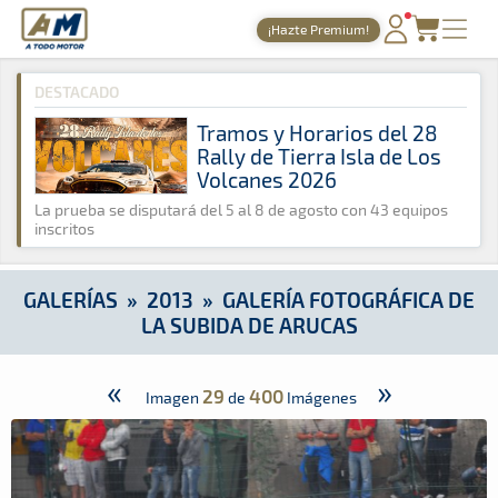
A Todo Motor
· Revista del motor desde 1999
¡Hazte Premium!
A Todo Motor
»
Galerías
»
2013
»
Galería Fotográfica de la Su
PORTADA
DESTACADO
TIEMPOS ONLINE
Tramos y Horarios del 28
Rally de Tierra Isla de Los
NOTICIAS
Volcanes 2026
AGENDA
La prueba se disputará del 5 al 8 de agosto con 43 equipos
inscritos
GALERÍAS
TIENDA
GALERÍAS
»
2013
»
GALERÍA FOTOGRÁFICA DE
LA SUBIDA DE ARUCAS
ARCHIVO
«
»
29
400
Imagen
de
Imágenes