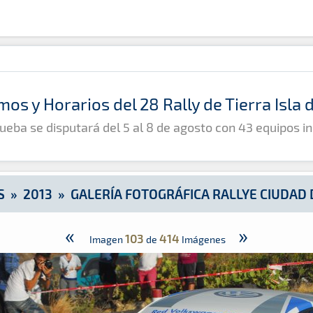
iudad de Telde
mos y Horarios del 28 Rally de Tierra Isla
ueba se disputará del 5 al 8 de agosto con 43 equipos in
S
»
2013
»
GALERÍA FOTOGRÁFICA RALLYE CIUDAD 
«
»
103
414
Imagen
de
Imágenes