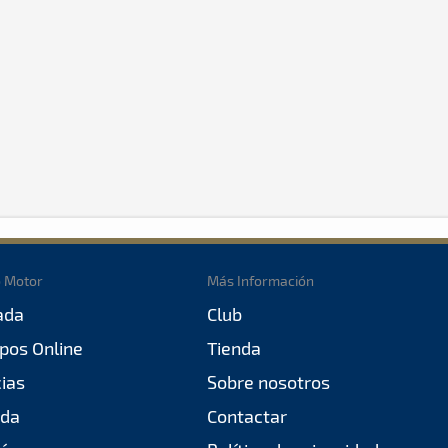
o Motor
Más Información
ada
Club
pos Online
Tienda
cias
Sobre nosotros
da
Contactar