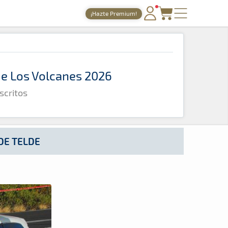
¡Hazte Premium!
PORTADA
TIEMPOS ONLINE
 de Los Volcanes 2026
NOTICIAS
scritos
AGENDA
GALERÍAS
TIENDA
DE TELDE
ARCHIVO