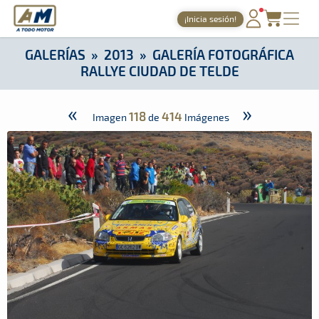
A Todo Motor
· Revista del motor desde 1999
¡Inicia sesión!
A Todo Motor
»
Galerías
»
2013
»
Galería Fotográfica Rallye C
PORTADA
GALERÍAS
»
2013
»
GALERÍA FOTOGRÁFICA
RALLYE CIUDAD DE TELDE
TIEMPOS ONLINE
NOTICIAS
«
»
118
414
Imagen
de
Imágenes
AGENDA
GALERÍAS
TIENDA
ARCHIVO