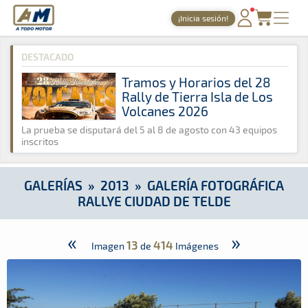
A Todo Motor
· Revista del motor desde 1999
¡Inicia sesión!
A Todo Motor
»
Galerías
»
2013
»
Galería Fotográfica Rallye C
PORTADA
DESTACADO
TIEMPOS ONLINE
Tramos y Horarios del 28
Rally de Tierra Isla de Los
NOTICIAS
Volcanes 2026
AGENDA
La prueba se disputará del 5 al 8 de agosto con 43 equipos
inscritos
GALERÍAS
TIENDA
GALERÍAS
»
2013
»
GALERÍA FOTOGRÁFICA
RALLYE CIUDAD DE TELDE
ARCHIVO
«
»
13
414
Imagen
de
Imágenes