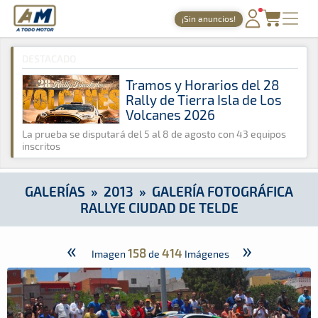
A Todo Motor
· Revista del motor desde 1999
¡Sin anuncios!
A Todo Motor
»
Galerías
»
2013
»
Galería Fotográfica Rallye C
PORTADA
DESTACADO
TIEMPOS ONLINE
Tramos y Horarios del 28
Rally de Tierra Isla de Los
NOTICIAS
Volcanes 2026
AGENDA
La prueba se disputará del 5 al 8 de agosto con 43 equipos
inscritos
GALERÍAS
TIENDA
GALERÍAS
»
2013
»
GALERÍA FOTOGRÁFICA
RALLYE CIUDAD DE TELDE
ARCHIVO
«
»
158
414
Imagen
de
Imágenes