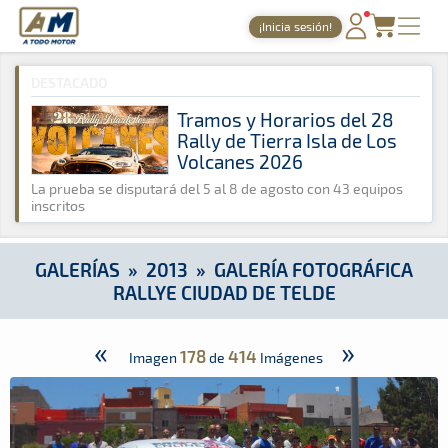
A Todo Motor
· Revista del motor desde 1999
¡Inicia sesión!
A Todo Motor
»
Galerías
»
2013
»
Galería Fotográfica Rallye C
PORTADA
DESTACADO
TIEMPOS ONLINE
Tramos y Horarios del 28
Rally de Tierra Isla de Los
NOTICIAS
Volcanes 2026
AGENDA
La prueba se disputará del 5 al 8 de agosto con 43 equipos
inscritos
GALERÍAS
TIENDA
GALERÍAS
»
2013
»
GALERÍA FOTOGRÁFICA
RALLYE CIUDAD DE TELDE
ARCHIVO
«
»
178
414
Imagen
de
Imágenes