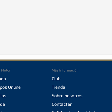
o Motor
Más Información
ada
Club
pos Online
Tienda
cias
Sobre nosotros
da
Contactar