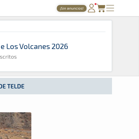
¡Sin anuncios!
PORTADA
TIEMPOS ONLINE
 de Los Volcanes 2026
NOTICIAS
scritos
AGENDA
GALERÍAS
TIENDA
DE TELDE
ARCHIVO