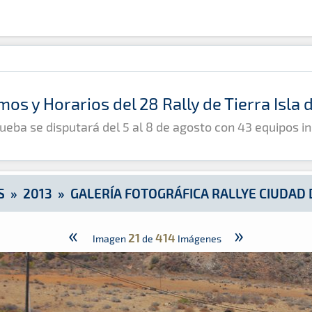
iudad de Telde
mos y Horarios del 28 Rally de Tierra Isla
ueba se disputará del 5 al 8 de agosto con 43 equipos in
S
»
2013
»
GALERÍA FOTOGRÁFICA RALLYE CIUDAD 
«
»
21
414
Imagen
de
Imágenes