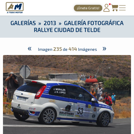
A Todo Motor
· Revista del motor desde 1999
¡Únete Gratis!
A Todo Motor
»
Galerías
»
2013
»
Galería Fotográfica Rallye C
PORTADA
GALERÍAS
»
2013
»
GALERÍA FOTOGRÁFICA
RALLYE CIUDAD DE TELDE
TIEMPOS ONLINE
NOTICIAS
«
»
235
414
Imagen
de
Imágenes
AGENDA
GALERÍAS
TIENDA
ARCHIVO