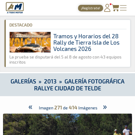
A Todo Motor
· Revista del motor desde 1999
¡Regístrate!
A Todo Motor
»
Galerías
»
2013
»
Galería Fotográfica Rallye C
PORTADA
DESTACADO
TIEMPOS ONLINE
Tramos y Horarios del 28
Rally de Tierra Isla de Los
NOTICIAS
Volcanes 2026
AGENDA
La prueba se disputará del 5 al 8 de agosto con 43 equipos
inscritos
GALERÍAS
TIENDA
GALERÍAS
»
2013
»
GALERÍA FOTOGRÁFICA
RALLYE CIUDAD DE TELDE
ARCHIVO
«
»
271
414
Imagen
de
Imágenes