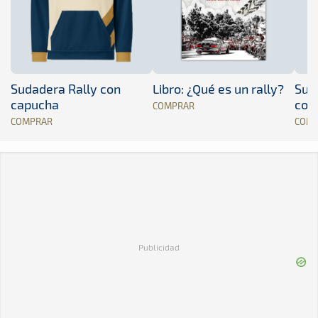
Sudadera Rally con
Libro: ¿Qué es un rally?
Sud
capucha
con
COMPRAR
COMPRAR
COM
Publicidad