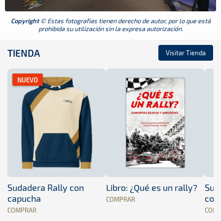
Copyright
© Estas fotografias tienen derecho de autor, por lo que está
prohibida su utilización sin la expresa autorización.
TIENDA
Visitar Tienda
NUEVO
Sudadera Rally con
Libro: ¿Qué es un rally?
Sud
capucha
con
COMPRAR
COMPRAR
COM