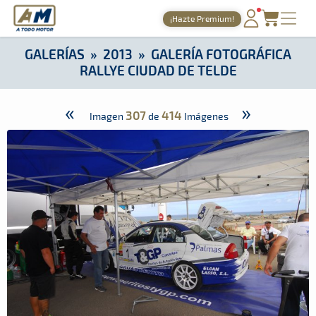
A Todo Motor
· Revista del motor desde 1999
¡Hazte Premium!
A Todo Motor
»
Galerías
»
2013
»
Galería Fotográfica Rallye C
PORTADA
GALERÍAS
»
2013
»
GALERÍA FOTOGRÁFICA
RALLYE CIUDAD DE TELDE
TIEMPOS ONLINE
NOTICIAS
«
»
307
414
Imagen
de
Imágenes
AGENDA
GALERÍAS
TIENDA
ARCHIVO