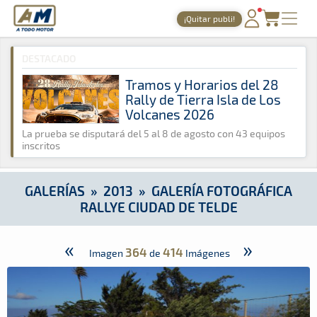
A Todo Motor
· Revista del motor desde 1999
¡Quitar publi!
A Todo Motor
»
Galerías
»
2013
»
Galería Fotográfica Rallye C
PORTADA
DESTACADO
TIEMPOS ONLINE
Tramos y Horarios del 28
Rally de Tierra Isla de Los
NOTICIAS
Volcanes 2026
AGENDA
La prueba se disputará del 5 al 8 de agosto con 43 equipos
inscritos
GALERÍAS
TIENDA
GALERÍAS
»
2013
»
GALERÍA FOTOGRÁFICA
RALLYE CIUDAD DE TELDE
ARCHIVO
«
»
364
414
Imagen
de
Imágenes