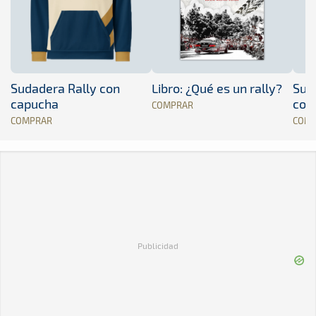
Sudadera Rally con
Libro: ¿Qué es un rally?
Sud
capucha
con
COMPRAR
COMPRAR
COM
Publicidad