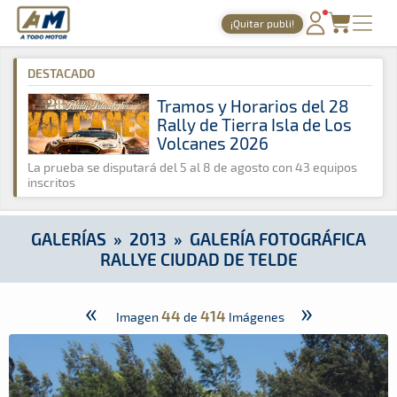
A Todo Motor
· Revista del motor desde 1999
¡Quitar publi!
A Todo Motor
»
Galerías
»
2013
»
Galería Fotográfica Rallye C
PORTADA
DESTACADO
TIEMPOS ONLINE
Tramos y Horarios del 28
Rally de Tierra Isla de Los
NOTICIAS
Volcanes 2026
AGENDA
La prueba se disputará del 5 al 8 de agosto con 43 equipos
inscritos
GALERÍAS
TIENDA
GALERÍAS
»
2013
»
GALERÍA FOTOGRÁFICA
RALLYE CIUDAD DE TELDE
ARCHIVO
«
»
44
414
Imagen
de
Imágenes