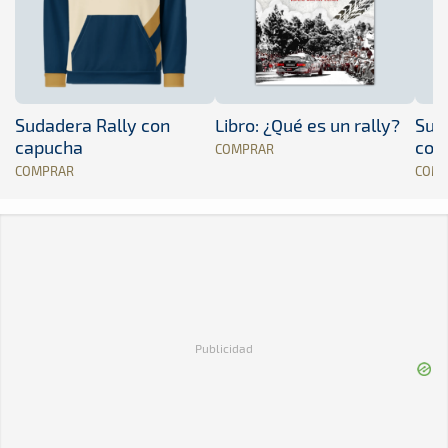
Sudadera Rally con
Libro: ¿Qué es un rally?
Sud
capucha
con
COMPRAR
COMPRAR
COM
Publicidad