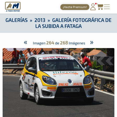
A Todo Motor
· Revista del motor desde 1999
¡Hazte Premium!
A Todo Motor
»
Galerías
»
2013
»
Galería Fotográfica de la Su
PORTADA
GALERÍAS
»
2013
»
GALERÍA FOTOGRÁFICA DE
LA SUBIDA A FATAGA
TIEMPOS ONLINE
NOTICIAS
«
»
264
268
Imagen
de
Imágenes
AGENDA
GALERÍAS
TIENDA
ARCHIVO