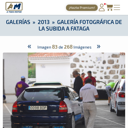
A Todo Motor
· Revista del motor desde 1999
¡Hazte Premium!
A Todo Motor
»
Galerías
»
2013
»
Galería Fotográfica de la Su
PORTADA
GALERÍAS
»
2013
»
GALERÍA FOTOGRÁFICA DE
LA SUBIDA A FATAGA
TIEMPOS ONLINE
NOTICIAS
«
»
83
268
Imagen
de
Imágenes
AGENDA
GALERÍAS
TIENDA
ARCHIVO