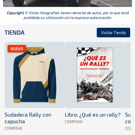
Copyright
© Estas fotografias tienen derecho de autor, por lo que está
prohibida su utilización sin la expresa autorización.
TIENDA
Visitar Tienda
NUEVO
Sudadera Rally con
Libro: ¿Qué es un rally?
Sud
capucha
con
COMPRAR
COMPRAR
COM