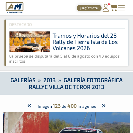
A Todo Motor
· Revista del motor desde 1999
¡Regístrate!
A Todo Motor
»
Galerías
»
2013
»
Galería Fotográfica Rallye Vi
PORTADA
DESTACADO
TIEMPOS ONLINE
Tramos y Horarios del 28
Rally de Tierra Isla de Los
NOTICIAS
Volcanes 2026
AGENDA
La prueba se disputará del 5 al 8 de agosto con 43 equipos
inscritos
GALERÍAS
TIENDA
GALERÍAS
»
2013
»
GALERÍA FOTOGRÁFICA
RALLYE VILLA DE TEROR 2013
ARCHIVO
«
»
123
400
Imagen
de
Imágenes