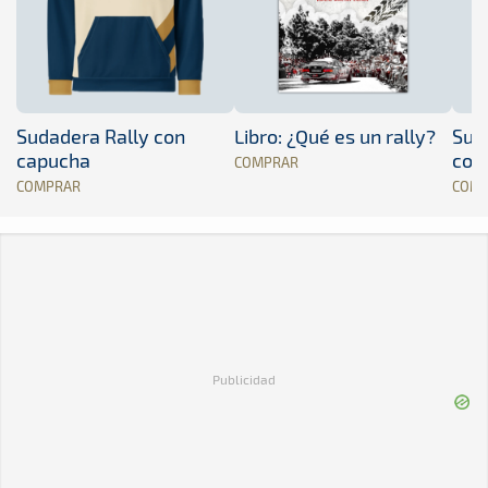
Sudadera Rally con
Libro: ¿Qué es un rally?
Sud
capucha
con
COMPRAR
COMPRAR
COM
Publicidad