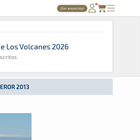
¡Sin anuncios!
PORTADA
TIEMPOS ONLINE
 de Los Volcanes 2026
NOTICIAS
scritos
AGENDA
GALERÍAS
TIENDA
TEROR 2013
ARCHIVO