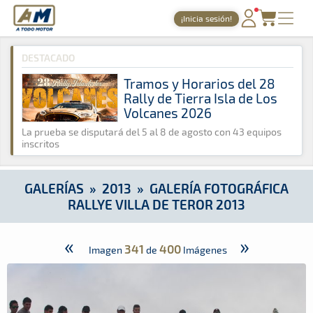
A Todo Motor
· Revista del motor desde 1999
¡Inicia sesión!
A Todo Motor
»
Galerías
»
2013
»
Galería Fotográfica Rallye Vi
PORTADA
DESTACADO
TIEMPOS ONLINE
Tramos y Horarios del 28
Rally de Tierra Isla de Los
NOTICIAS
Volcanes 2026
AGENDA
La prueba se disputará del 5 al 8 de agosto con 43 equipos
inscritos
GALERÍAS
TIENDA
GALERÍAS
»
2013
»
GALERÍA FOTOGRÁFICA
RALLYE VILLA DE TEROR 2013
ARCHIVO
«
»
341
400
Imagen
de
Imágenes