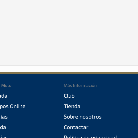
o Motor
Más Información
ada
Club
pos Online
Tienda
cias
Sobre nosotros
da
Contactar
rías
Política de privacidad