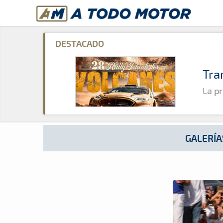
A Todo Motor
· Revista del motor desde 1999
A Todo Motor
»
Galerías
»
2013
»
Galería Fotográfica Subida 
DESTACADO
Tra
La pr
GALERÍA
Revista del motor desde 1999