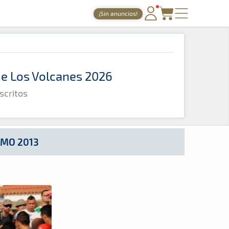
¡Sin anuncios!
PORTADA
TIEMPOS ONLINE
 de Los Volcanes 2026
NOTICIAS
scritos
AGENDA
GALERÍAS
TIENDA
IMO 2013
ARCHIVO