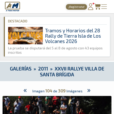
A Todo Motor
· Revista del motor desde 1999
¡Regístrate!
A Todo Motor
»
Galerías
»
2011
»
XXVII Rallye Villa de Santa Br
PORTADA
DESTACADO
TIEMPOS ONLINE
Tramos y Horarios del 28
Rally de Tierra Isla de Los
NOTICIAS
Volcanes 2026
AGENDA
La prueba se disputará del 5 al 8 de agosto con 43 equipos
inscritos
GALERÍAS
TIENDA
GALERÍAS
»
2011
»
XXVII RALLYE VILLA DE
SANTA BRÍGIDA
ARCHIVO
«
»
104
309
Imagen
de
Imágenes